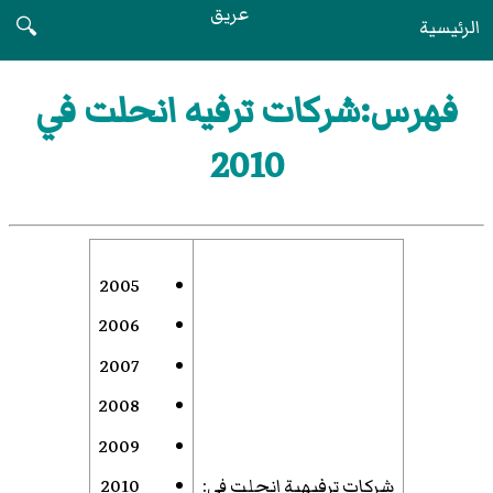
عريق
الرئيسية
🔍
فهرس:شركات ترفيه انحلت في
2010
2005
2006
2007
2008
2009
شركات ترفيهية انحلت في
:
2010