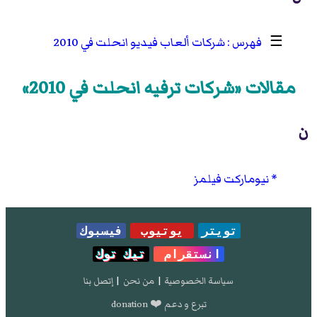
☰
شركات ألعاب فيديو انحلت في 2010
مقالات «شركات ترفيه انحلت في 2010»
ن
نيوماركت فيلمز
تويتر
يوتيوب
فيسبوك
انستقرام
تيك توك
سياسة الخصوصية
|
من نحن
|
إتصل بنا
تبرع و دعم ❤️ donation