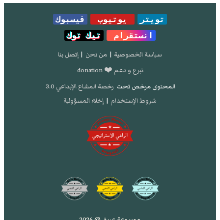
تويتر
يوتيوب
فيسبوك
انستقرام
تيك توك
سياسة الخصوصية
|
من نحن
|
إتصل بنا
تبرع و دعم ❤️ donation
المحتوى مرخص تحت
رخصة المشاع الإبداعي 3.0
شروط الإستخدام
|
إخلاء المسؤولية
موسوعة عريق @ 2026