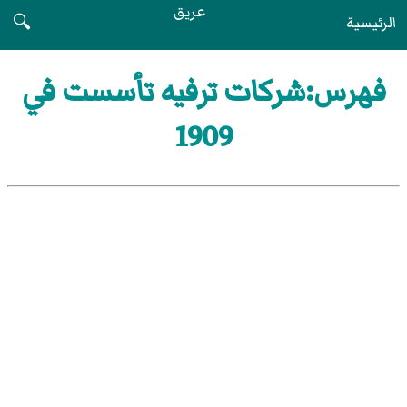
عريق
الرئيسية
🔍
فهرس:شركات ترفيه تأسست في
1909