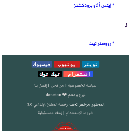
إيتس أ لاو برودكشنز
ر
رووستر تيث
تويتر
يوتيوب
فيسبوك
انستقرام
تيك توك
سياسة الخصوصية
|
من نحن
|
إتصل بنا
تبرع و دعم ❤️ donation
المحتوى مرخص تحت
رخصة المشاع الإبداعي 3.0
شروط الإستخدام
|
إخلاء المسؤولية