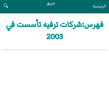
عريق
الرئيسية
🔍
فهرس:شركات ترفيه تأسست في
2003