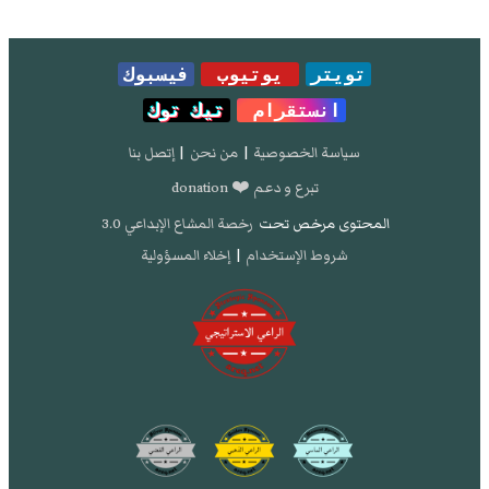
تويتر
يوتيوب
فيسبوك
انستقرام
تيك توك
سياسة الخصوصية
|
من نحن
|
إتصل بنا
تبرع و دعم ❤️ donation
المحتوى مرخص تحت
رخصة المشاع الإبداعي 3.0
شروط الإستخدام
|
إخلاء المسؤولية