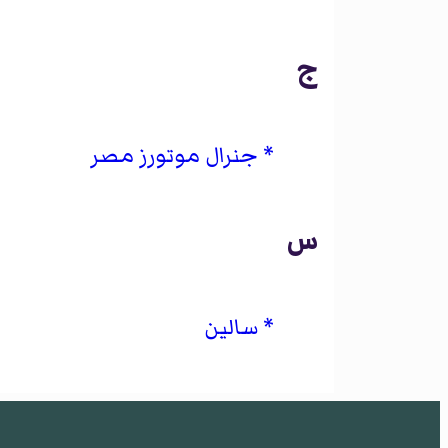
ج
جنرال موتورز مصر
س
سالين