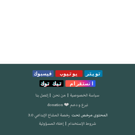
تويتر
يوتيوب
فيسبوك
انستقرام
تيك توك
سياسة الخصوصية
|
من نحن
|
إتصل بنا
تبرع و دعم ❤️ donation
المحتوى مرخص تحت
رخصة المشاع الإبداعي 3.0
شروط الإستخدام
|
إخلاء المسؤولية