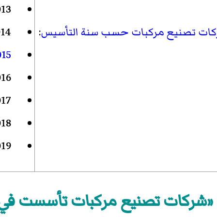
013
ات تصنيع مركبات حسب سنة التأسيس
:
14
015
016
017
018
019
«شركات تصنيع مركبات تأسست في 2014»