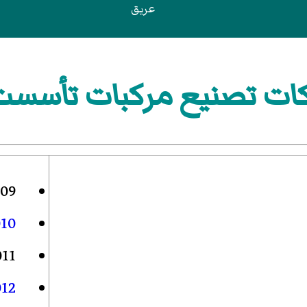
عريق
 تصنيع مركبات تأسست في 
09
10
011
012