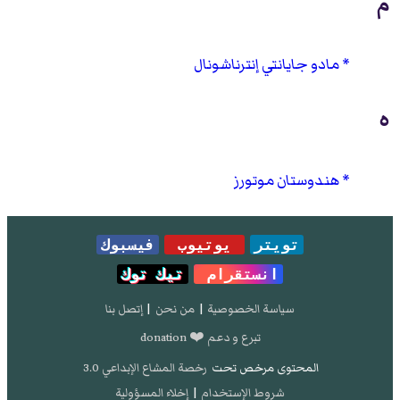
م
مادو جايانتي إنترناشونال
ه
هندوستان موتورز
تويتر
يوتيوب
فيسبوك
انستقرام
تيك توك
سياسة الخصوصية
|
من نحن
|
إتصل بنا
تبرع و دعم ❤️ donation
المحتوى مرخص تحت
رخصة المشاع الإبداعي 3.0
شروط الإستخدام
|
إخلاء المسؤولية