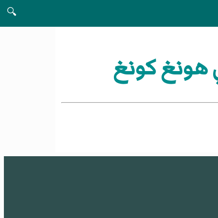
🔍
 هونغ كونغ