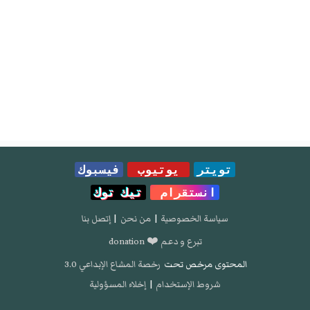
تويتر
يوتيوب
فيسبوك
انستقرام
تيك توك
سياسة الخصوصية
|
من نحن
|
إتصل بنا
تبرع و دعم ❤️ donation
المحتوى مرخص تحت
رخصة المشاع الإبداعي 3.0
شروط الإستخدام
|
إخلاء المسؤولية