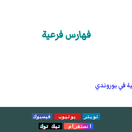
فهارس فرعية
 في بوروندي
تويتر
يوتيوب
فيسبوك
انستقرام
تيك توك