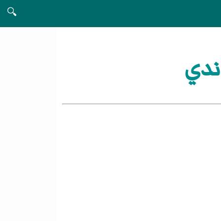
🔍
ندي