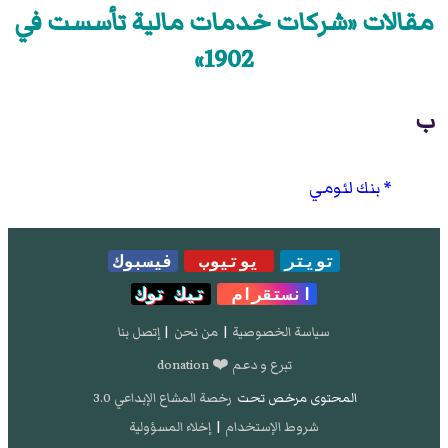
مقالات «شركات خدمات مالية تأسست في
1902»
ب
بنك لئومي
تويتر
يوتيوب
فيسبوك
انستقرام
تيك توك
سياسة الخصوصية
|
من نحن
|
إتصل بنا
تبرع و دعم ❤️ donation
المحتوى مرخص تحت
رخصة المشاع الإبداعي 3.0
شروط الإستخدام
|
إخلاء المسؤولية