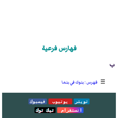
فهارس فرعية
ب
☰
بنوك في بنما
تويتر
يوتيوب
فيسبوك
انستقرام
تيك توك