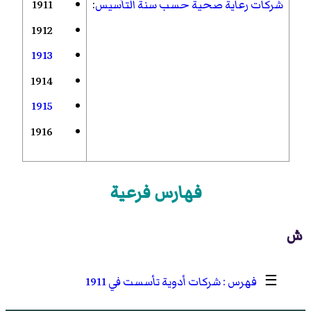
شركات رعاية صحية حسب سنة التأسيس
:
1911
1912
1913
1914
1915
1916
فهارس فرعية
ش
☰
شركات أدوية تأسست في 1911