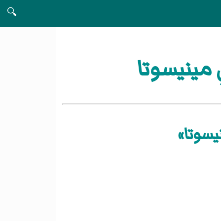
🔍
مينيسوتا
يسوتا»