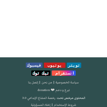
تويتر
يوتيوب
فيسبوك
انستقرام
تيك توك
سياسة الخصوصية
|
من نحن
|
إتصل بنا
تبرع و دعم ❤️ donation
المحتوى مرخص تحت
رخصة المشاع الإبداعي 3.0
شروط الإستخدام
|
إخلاء المسؤولية