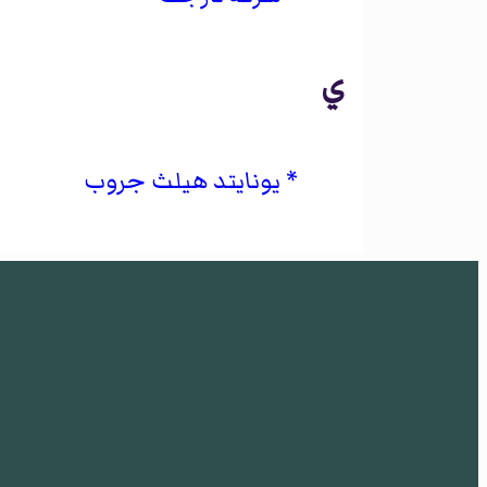
ي
يونايتد هيلث جروب