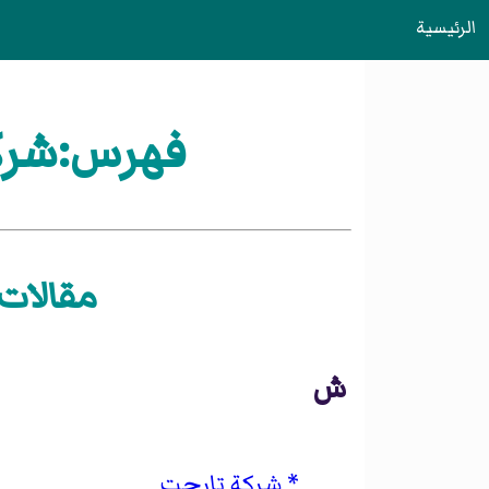
الرئيسية
فهرس:شركا
مقالات 
ش
شركة تارجت