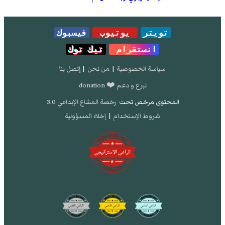
تويتر
يوتيوب
فيسبوك
انستقرام
تيك توك
سياسة الخصوصية
|
من نحن
|
إتصل بنا
تبرع و دعم ❤️ donation
المحتوى مرخص تحت
رخصة المشاع الإبداعي 3.0
شروط الإستخدام
|
إخلاء المسؤولية