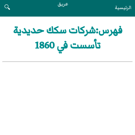
عريق
الرئيسية
🔍
فهرس:شركات سكك حديدية
تأسست في 1860