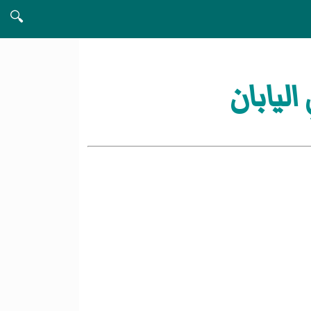
🔍
ليابان