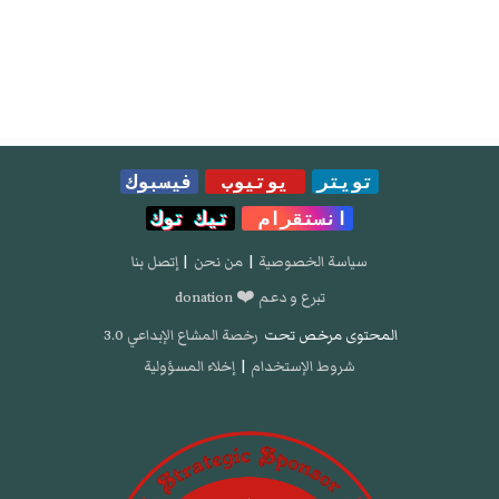
تويتر
يوتيوب
فيسبوك
انستقرام
تيك توك
سياسة الخصوصية
|
من نحن
|
إتصل بنا
تبرع و دعم ❤️ donation
المحتوى مرخص تحت
رخصة المشاع الإبداعي 3.0
شروط الإستخدام
|
إخلاء المسؤولية