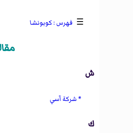
☰
كوبونشا
مقال
ش
شركة آسي
ك