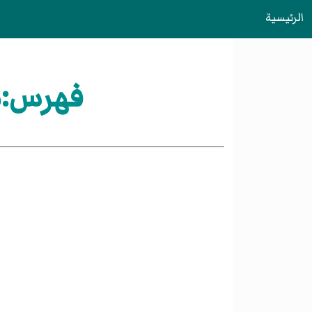
الرئيسية
فهرس:شر