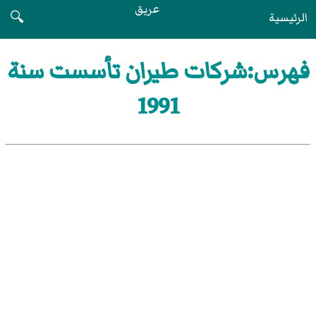
عريق
الرئيسية
🔍
فهرس:شركات طيران تأسست سنة
1991