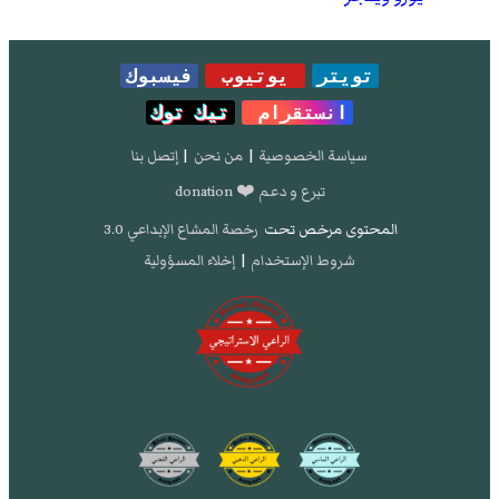
تويتر
يوتيوب
فيسبوك
انستقرام
تيك توك
سياسة الخصوصية
|
من نحن
|
إتصل بنا
تبرع و دعم ❤️ donation
المحتوى مرخص تحت
رخصة المشاع الإبداعي 3.0
شروط الإستخدام
|
إخلاء المسؤولية