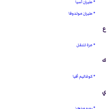
طيران آسيا
طيران مولدوفا
ع
عزة للنقل
ك
كوغاليم أفيا
ي
يورو وينجز