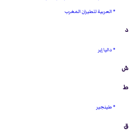
العربية للطيران المغرب
د
داليا إير
ش
ط
طينجير
ق