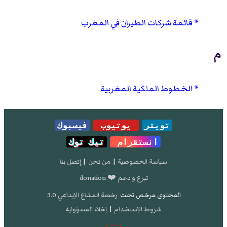
قائمة شركات الطيران في المغرب
م
الخطوط الملكية المغربية
تويتر
يوتيوب
فيسبوك
انستقرام
تيك توك
سياسة الخصوصية
|
من نحن
|
إتصل بنا
تبرع و دعم ❤️ donation
المحتوى مرخص تحت
رخصة المشاع الإبداعي 3.0
شروط الإستخدام
|
إخلاء المسؤولية