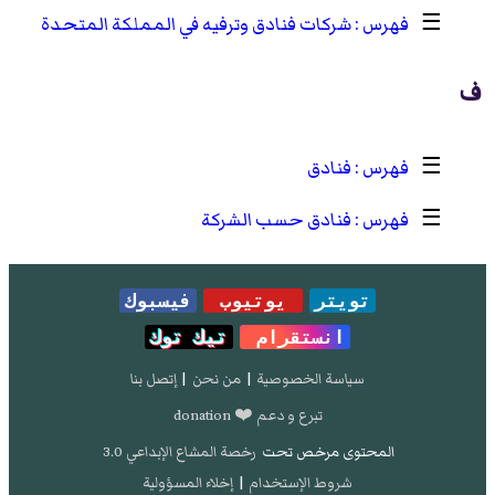
☰
شركات فنادق وترفيه في المملكة المتحدة
ف
☰
فنادق
☰
فنادق حسب الشركة
تويتر
يوتيوب
فيسبوك
انستقرام
تيك توك
سياسة الخصوصية
|
من نحن
|
إتصل بنا
تبرع و دعم ❤️ donation
المحتوى مرخص تحت
رخصة المشاع الإبداعي 3.0
شروط الإستخدام
|
إخلاء المسؤولية