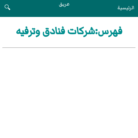
عريق
الرئيسية
🔍
فهرس:شركات فنادق وترفيه