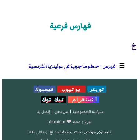
فهارس فرعية
خ
☰
خطوط جوية في بولينزيا الفرنسية
تويتر
يوتيوب
فيسبوك
انستقرام
تيك توك
سياسة الخصوصية
|
من نحن
|
إتصل بنا
تبرع و دعم ❤️ donation
المحتوى مرخص تحت
رخصة المشاع الإبداعي 3.0