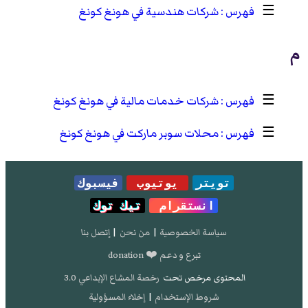
☰
شركات هندسية في هونغ كونغ
م
☰
شركات خدمات مالية في هونغ كونغ
☰
محلات سوبر ماركت في هونغ كونغ
تويتر
يوتيوب
فيسبوك
انستقرام
تيك توك
سياسة الخصوصية
|
من نحن
|
إتصل بنا
تبرع و دعم ❤️ donation
المحتوى مرخص تحت
رخصة المشاع الإبداعي 3.0
شروط الإستخدام
|
إخلاء المسؤولية