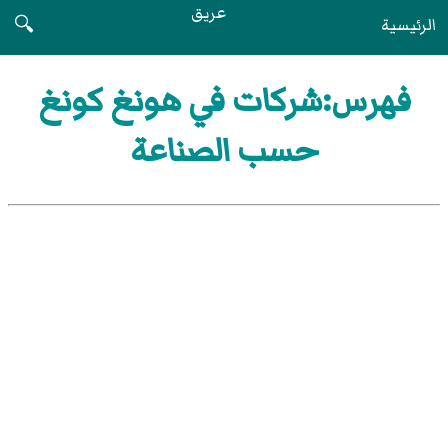
عريق
الرئيسية
🔍
فهرس:شركات في هونغ كونغ
حسب الصناعة