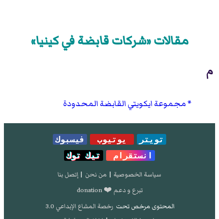
مقالات «شركات قابضة في كينيا»
م
مجموعة ايكويتي القابضة المحدودة
تويتر
يوتيوب
فيسبوك
انستقرام
تيك توك
سياسة الخصوصية
|
من نحن
|
إتصل بنا
تبرع و دعم ❤️ donation
المحتوى مرخص تحت
رخصة المشاع الإبداعي 3.0