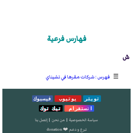
فهارس فرعية
ش
☰
شركات مقرها في تشيناي
تويتر
يوتيوب
فيسبوك
انستقرام
تيك توك
سياسة الخصوصية
|
من نحن
|
إتصل بنا
تبرع و دعم ❤️ donation