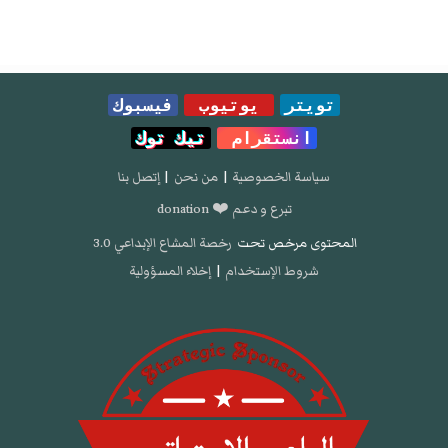
تويتر
يوتيوب
فيسبوك
انستقرام
تيك توك
سياسة الخصوصية
|
من نحن
|
إتصل بنا
تبرع و دعم ❤️ donation
المحتوى مرخص تحت
رخصة المشاع الإبداعي 3.0
شروط الإستخدام
|
إخلاء المسؤولية