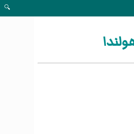
🔍
لندا