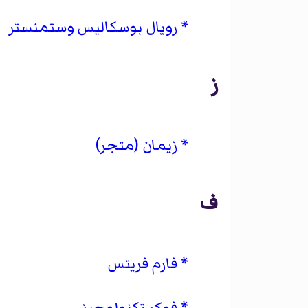
رويال بوسكاليس وستمنستر
ز
زيمان (متجر)
ف
فارم فريتس
فوكر تكنولوجيز