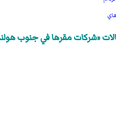
هاي
لات «شركات مقرها في جنوب هولند