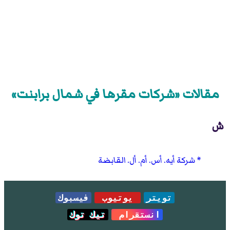
مقالات «شركات مقرها في شمال برابنت»
ش
شركة أيه. أس. أم. أل. القابضة
تويتر
يوتيوب
فيسبوك
انستقرام
تيك توك