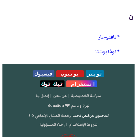
ن
نافتوجاز
نوفا بوشتا
تويتر
يوتيوب
فيسبوك
انستقرام
تيك توك
سياسة الخصوصية
|
من نحن
|
إتصل بنا
تبرع و دعم ❤️ donation
المحتوى مرخص تحت
رخصة المشاع الإبداعي 3.0
شروط الإستخدام
|
إخلاء المسؤولية