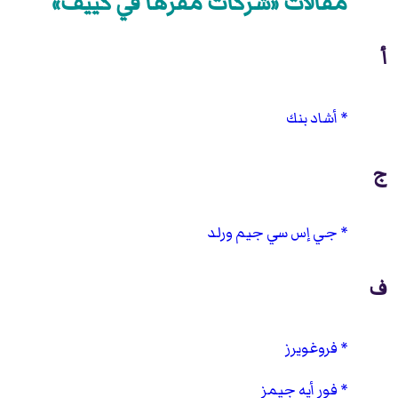
مقالات «شركات مقرها في كييف»
أ
أشاد بنك
ج
جي إس سي جيم ورلد
ف
فروغويرز
فور أيه جيمز