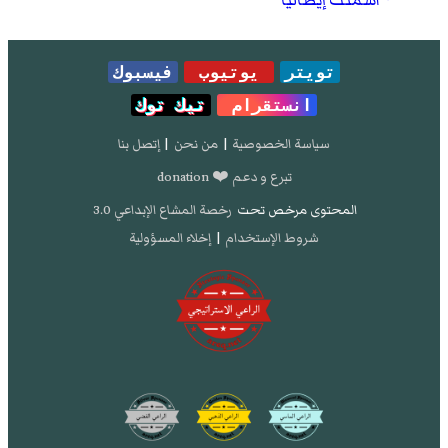
تويتر
يوتيوب
فيسبوك
انستقرام
تيك توك
سياسة الخصوصية
|
من نحن
|
إتصل بنا
تبرع و دعم ❤️ donation
المحتوى مرخص تحت
رخصة المشاع الإبداعي 3.0
شروط الإستخدام
|
إخلاء المسؤولية