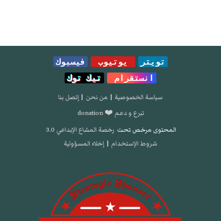
تويتر
يوتيوب
فيسبوك
انستقرام
تيك توك
سياسة الخصوصية
|
من نحن
|
إتصل بنا
تبرع و دعم ❤️ donation
المحتوى مرخص تحت
رخصة المشاع الإبداعي 3.0
شروط الإستخدام
|
إخلاء المسؤولية