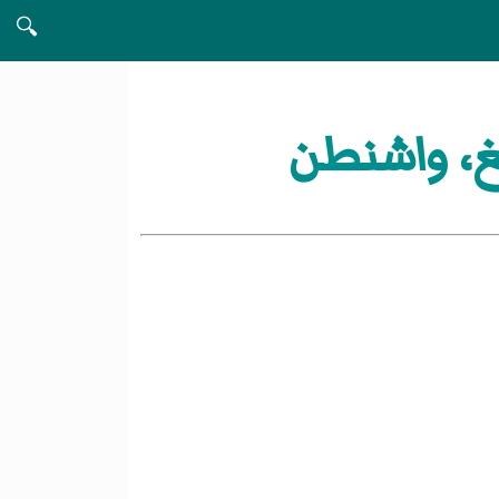
🔍
، واشنطن