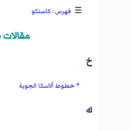
☰
كاستكو
مقالات 
خ
خطوط آلاسكا الجوية
ك