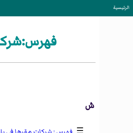
الرئيسية
فهرس:شركا
ش
☰
شركات مقرها في بال