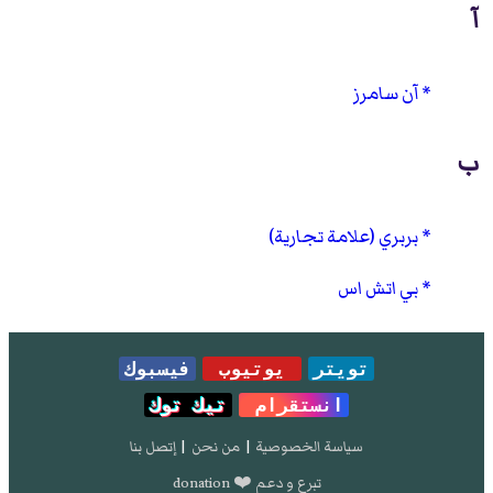
آ
آن سامرز
ب
بربري (علامة تجارية)
بي اتش اس
تويتر
يوتيوب
فيسبوك
انستقرام
تيك توك
سياسة الخصوصية
|
من نحن
|
إتصل بنا
تبرع و دعم ❤️ donation