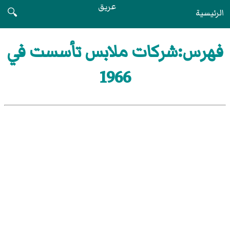
عريق
الرئيسية
🔍
فهرس:شركات ملابس تأسست في
1966