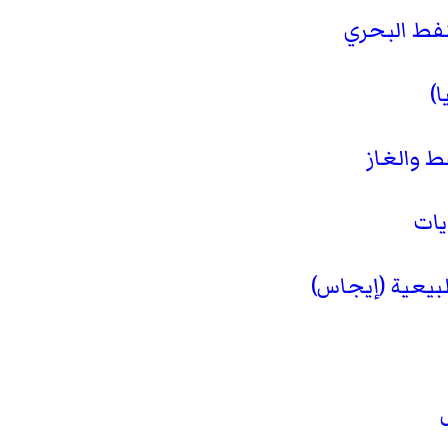
نفط البحري
)
ط والغاز
يات
بيعية (إيجاس)
ل