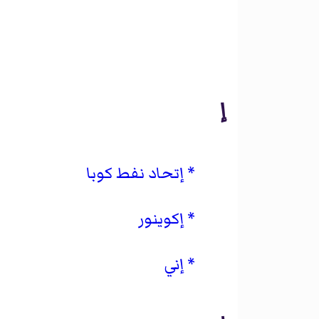
إ
إتحاد نفط كوبا
إكوينور
إني