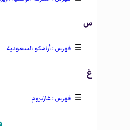
س
☰
أرامكو السعودية
غ
☰
غازبروم
م