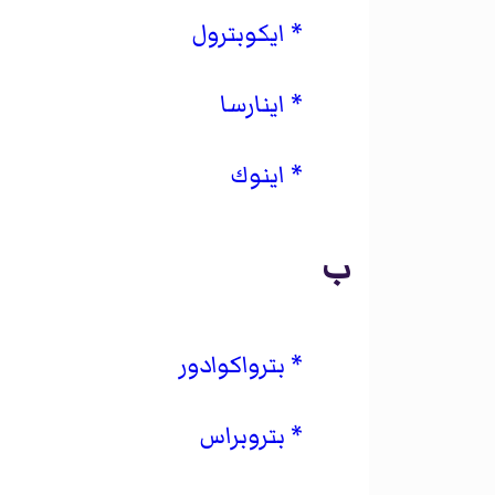
ايكوبترول
اينارسا
اينوك
ب
بترواكوادور
بتروبراس