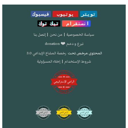
تويتر
يوتيوب
فيسبوك
انستقرام
تيك توك
سياسة الخصوصية
|
من نحن
|
إتصل بنا
تبرع و دعم ❤️ donation
المحتوى مرخص تحت
رخصة المشاع الإبداعي 3.0
شروط الإستخدام
|
إخلاء المسؤولية