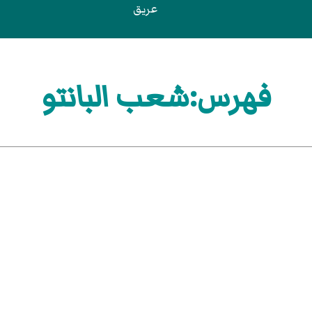
عريق
فهرس:شعب البانتو