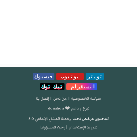
تويتر
يوتيوب
فيسبوك
انستقرام
تيك توك
سياسة الخصوصية
|
من نحن
|
إتصل بنا
تبرع و دعم ❤️ donation
المحتوى مرخص تحت
رخصة المشاع الإبداعي 3.0
شروط الإستخدام
|
إخلاء المسؤولية