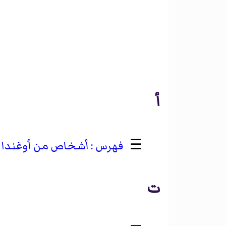
أ
☰
أشخاص من أوغندا
ت