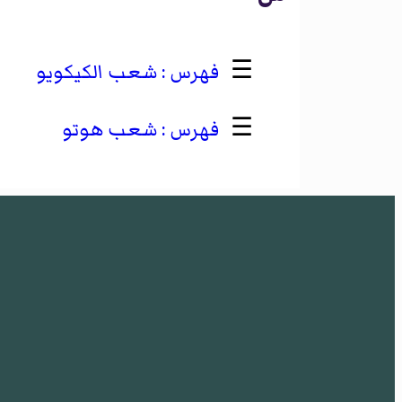
☰
شعب الكيكويو
☰
شعب هوتو