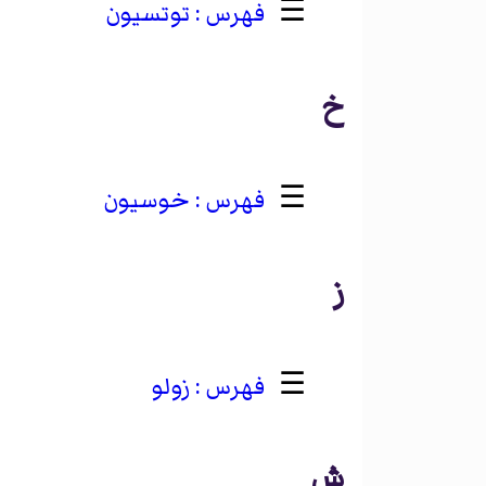
☰
توتسيون
خ
☰
خوسيون
ز
☰
زولو
ش