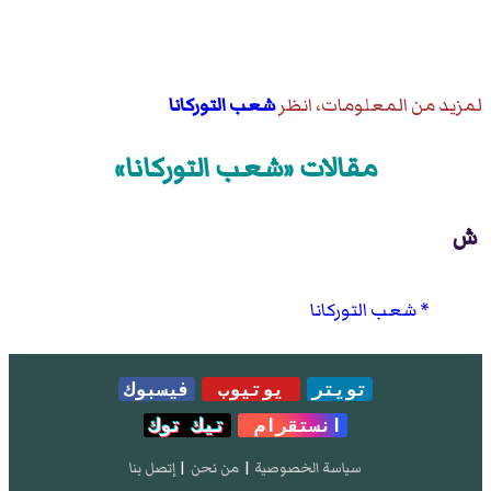
لمزيد من المعلومات، انظر
شعب التوركانا
مقالات «شعب التوركانا»
ش
شعب التوركانا
تويتر
يوتيوب
فيسبوك
انستقرام
تيك توك
سياسة الخصوصية
|
من نحن
|
إتصل بنا