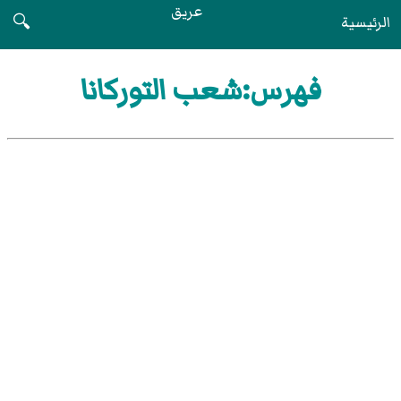
عريق
الرئيسية
🔍
فهرس:شعب التوركانا