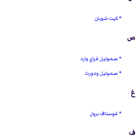
كيت شوبان
ص
صموئيل غراي وارد
صموئيل ودورث
غ
غوستاف برول
ف