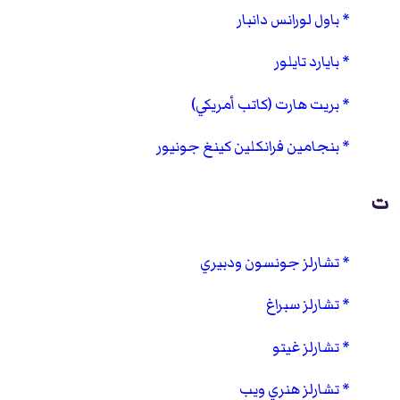
باول لورانس دانبار
بايارد تايلور
بريت هارت (كاتب أمريكي)
بنجامين فرانكلين كينغ جونيور
ت
تشارلز جونسون ودبيري
تشارلز سبراغ
تشارلز غيتو
تشارلز هنري ويب