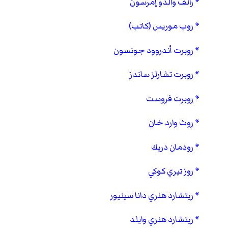
رالف والدو إمرسون
روب موريس (كاتب)
روبرت أندروود جونسون
روبرت تشارلز ساندز
روبرت فروست
روث وارد خان
رودمان دريك
روز تيري كوكي
ريتشارد هنري دانا سينيور
ريتشارد هنري وايلد