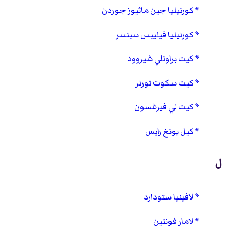
كورنيليا جين ماثيوز جوردن
كورنيليا فيليبس سبنسر
كيت براونلي شيروود
كيت سكوت تورنر
كيت لي فيرغسون
كيل يونغ رايس
ل
لافينيا ستودارد
لامار فونتين