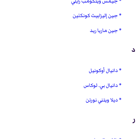
جيمس ويتكومب رايلي
جين إليزابيث كونكلين
جين ماريا ريد
د
دانيال أوكونيل
دانيال بي. لوكاس
ديلا ويتني نورتن
ر