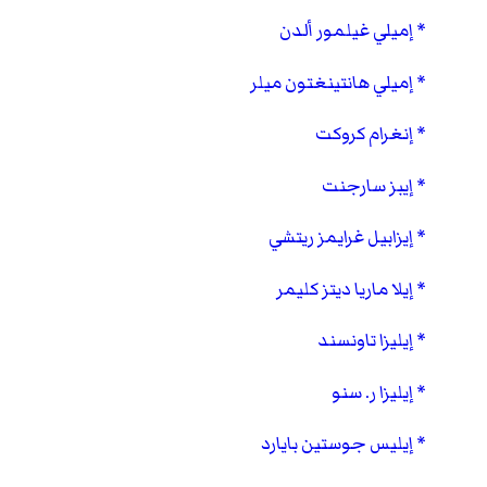
إميلي غيلمور ألدن
إميلي هانتينغتون ميلر
إنغرام كروكت
إيبز سارجنت
إيزابيل غرايمز ريتشي
إيلا ماريا ديتز كليمر
إيليزا تاونسند
إيليزا ر. سنو
إيليس جوستين بايارد