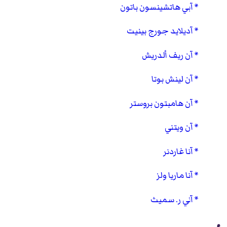
آبي هاتشينسون باتون
آديلايد جورج بينيت
آن ريف ألدريش
آن لينش بوتا
آن هامبتون بروستر
آن ويتني
آنا غاردنر
آنا ماريا ولز
آني ر. سميث