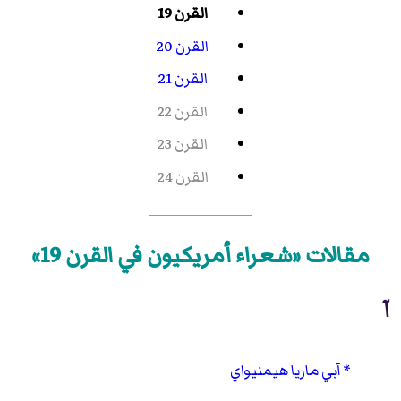
القرن 19
القرن 20
القرن 21
القرن 22
القرن 23
القرن 24
مقالات «شعراء أمريكيون في القرن 19»
آ
آبي ماريا هيمنيواي