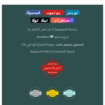
تويتر
يوتيوب
فيسبوك
انستقرام
تيك توك
سياسة الخصوصية
|
من نحن
|
إتصل بنا
تبرع و دعم ❤️ donation
المحتوى مرخص تحت
رخصة المشاع الإبداعي 3.0
شروط الإستخدام
|
إخلاء المسؤولية