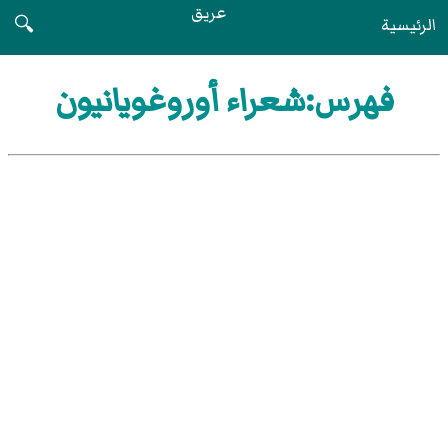
عريق
الرئيسية
🔍
فهرس:شعراء أوروغويانيون