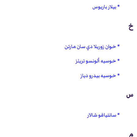
بيلار باريوس
خ
خوان زوريلا دي سان مارتن
خوسيه ألونسو تريلز
خوسيه بيدرو دياز
س
سانتياغو شالار
م