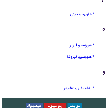
ماريو بينديتي
ه
هوراسيو فيرير
هوراسيو كيروغا
و
واشنطن بينافايدز
تويتر
يوتيوب
فيسبوك