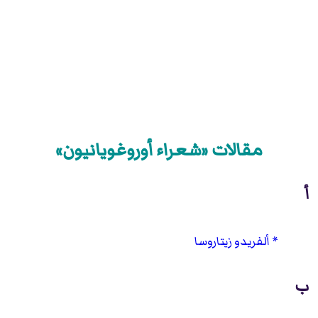
مقالات «شعراء أوروغويانيون»
أ
ألفريدو زيتاروسا
ب