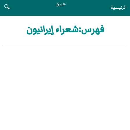
عريق
الرئيسية
🔍
فهرس:شعراء إيرانيون