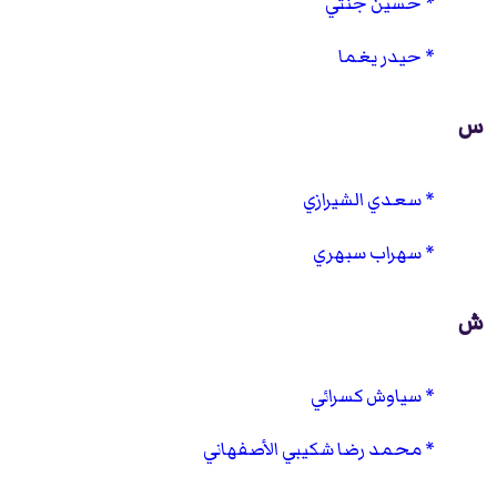
حسين جنتي
حيدر يغما
س
سعدي الشيرازي
سهراب سبهري
ش
سياوش كسرائي
محمد رضا شكيبي الأصفهاني