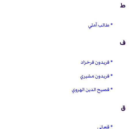
ط
طالب آملي
ف
فريدون فرخزاد
فريدون مشيري
فصيح الدين الهروي
ق
قعاني