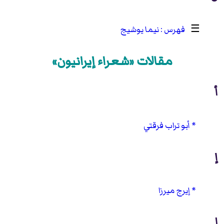
☰
نيما يوشيج
مقالات «شعراء إيرانيون»
أ
أبو تراب فرقتي
إ
إيرج ميرزا
ا