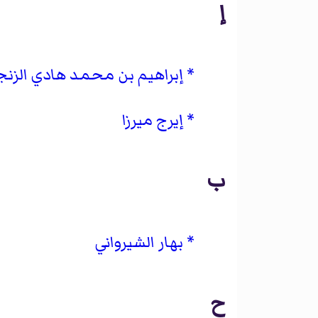
إ
إبراهيم بن محمد هادي الزنج
إيرج ميرزا
ب
بهار الشيرواني
ح