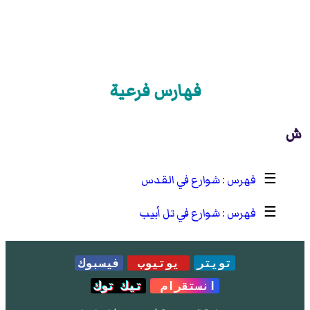
فهارس فرعية
ش
☰
شوارع في القدس
☰
شوارع في تل أبيب
تويتر
يوتيوب
فيسبوك
انستقرام
تيك توك