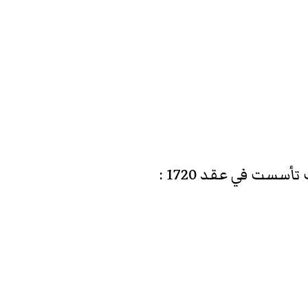
أسست في عقد 1720
: