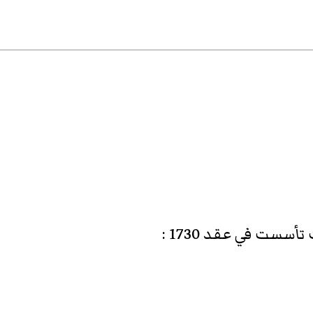
أسست في عقد 1730
: