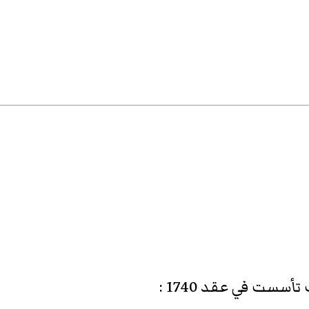
أسست في عقد 1740
: