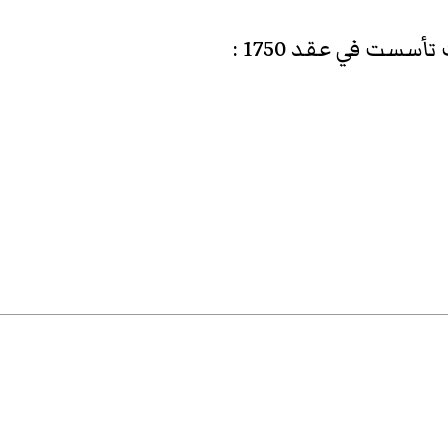
أسست في عقد 1750
: