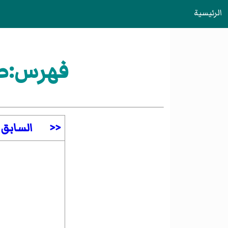
الرئيسية
فهرس:صا
<<
السابق
—