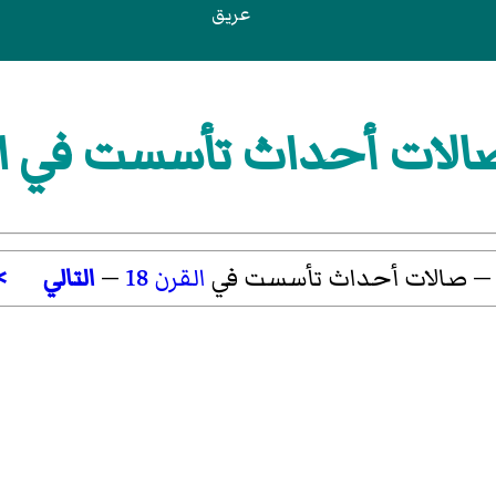
عريق
لات أحداث تأسست في القر
 صالات أحداث تأسست في
القرن 18
—
التالي
>