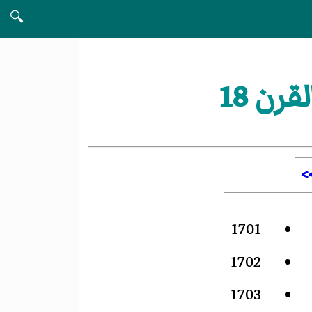
🔍
ن 18
>
1701
1702
1703