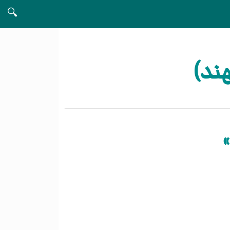
🔍
ند)