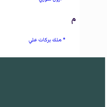
م
ملك بركات علي