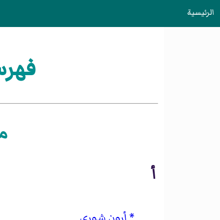
الرئيسية
فهرس
م
أ
أرون شوري