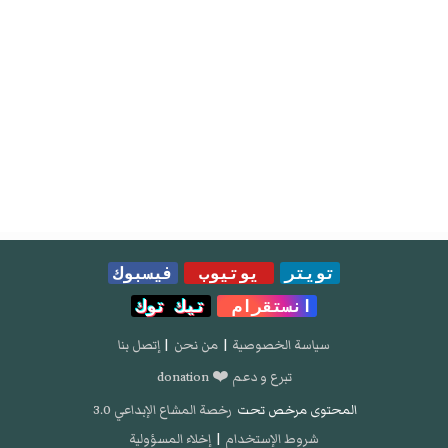
تويتر
يوتيوب
فيسبوك
انستقرام
تيك توك
سياسة الخصوصية
|
من نحن
|
إتصل بنا
تبرع و دعم ❤️ donation
المحتوى مرخص تحت
رخصة المشاع الإبداعي 3.0
شروط الإستخدام
|
إخلاء المسؤولية