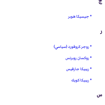
ج
جيسيكا هوبر
ر
روجر كروفورد (سياسي)
روكسان روبرتس
ريبيكا جارفيس
ريبيكا كويك
س