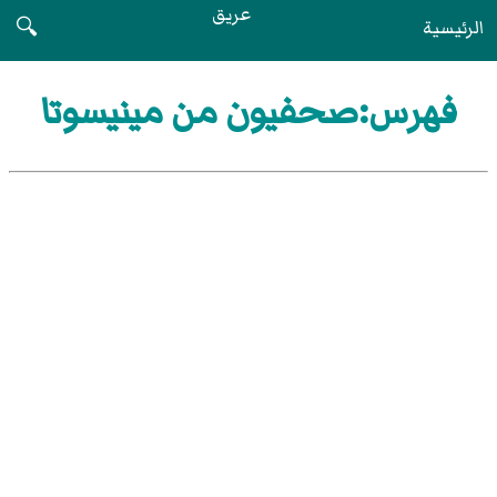
عريق
الرئيسية
🔍
فهرس:صحفيون من مينيسوتا