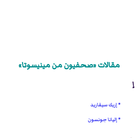
مقالات «صحفيون من مينيسوتا»
إ
إريك سيفاريد
إليانا جونسون