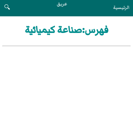
عريق
الرئيسية
🔍
فهرس:صناعة كيميائية