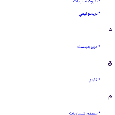
بتروكيمياويات
بريمو ليفي
د
دزيرجينسك
ق
قلوي
م
مصنع كيماويات