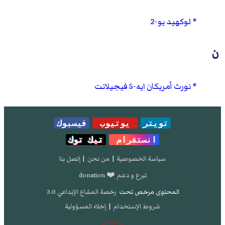
لوكهيد يو-2
ن
نورث أمريكان ايه-5 فيجيلانت
تويتر
يوتيوب
فيسبوك
انستقرام
تيك توك
سياسة الخصوصية
|
من نحن
|
إتصل بنا
تبرع و دعم ❤️ donation
المحتوى مرخص تحت
رخصة المشاع الإبداعي 3.0
شروط الإستخدام
|
إخلاء المسؤولية