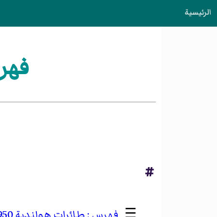
الرئيسية
فهر
#
☰
طائرات هولندية 1950–1959