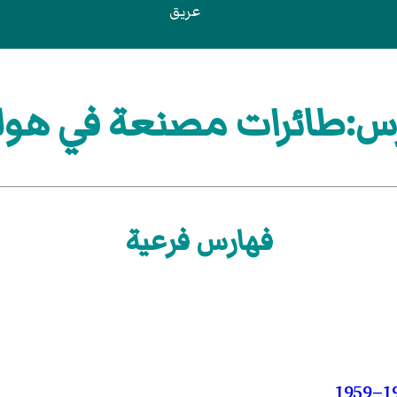
عريق
س:طائرات مصنعة في هولن
فهارس فرعية