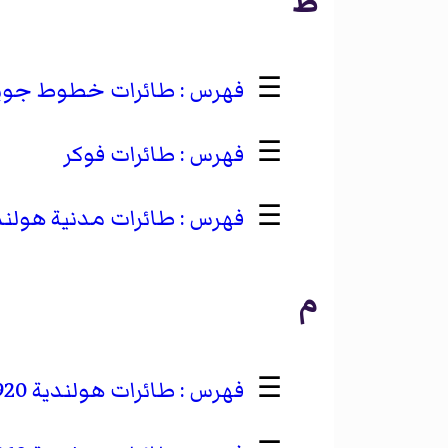
ط
☰
طائرات خطوط جوية
☰
طائرات فوكر
☰
طائرات مدنية هولند
م
☰
طائرات هولندية 1920–1929