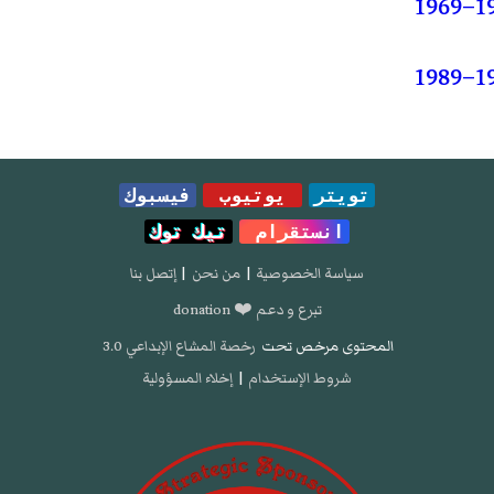
تويتر
يوتيوب
فيسبوك
انستقرام
تيك توك
سياسة الخصوصية
|
من نحن
|
إتصل بنا
تبرع و دعم ❤️ donation
المحتوى مرخص تحت
رخصة المشاع الإبداعي 3.0
شروط الإستخدام
|
إخلاء المسؤولية