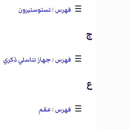
☰
تستوستيرون
ج
☰
جهاز تناسلي ذكري
ع
☰
عقم