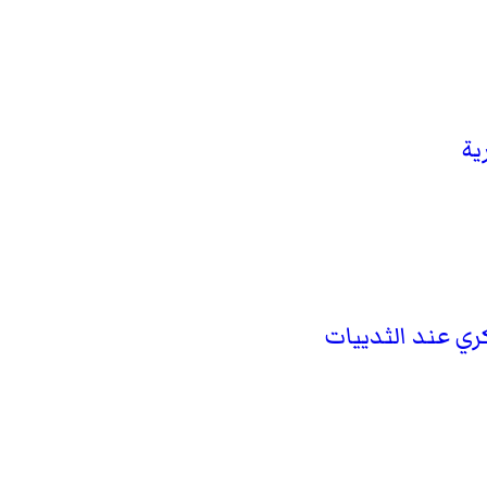
ية
كري عند الثدييات