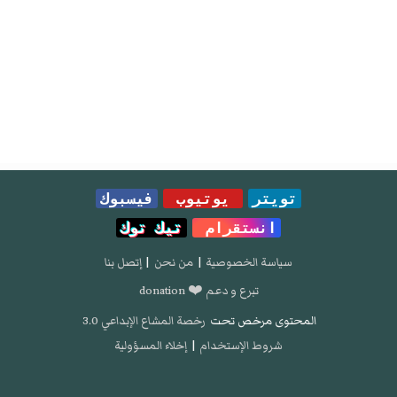
تويتر
يوتيوب
فيسبوك
انستقرام
تيك توك
سياسة الخصوصية
|
من نحن
|
إتصل بنا
تبرع و دعم ❤️ donation
المحتوى مرخص تحت
رخصة المشاع الإبداعي 3.0
شروط الإستخدام
|
إخلاء المسؤولية