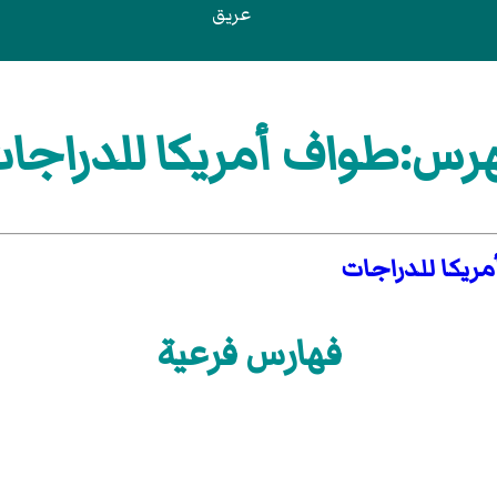
عريق
رس:طواف أمريكا للدراجا
ريكا للدراجات
فهارس فرعية