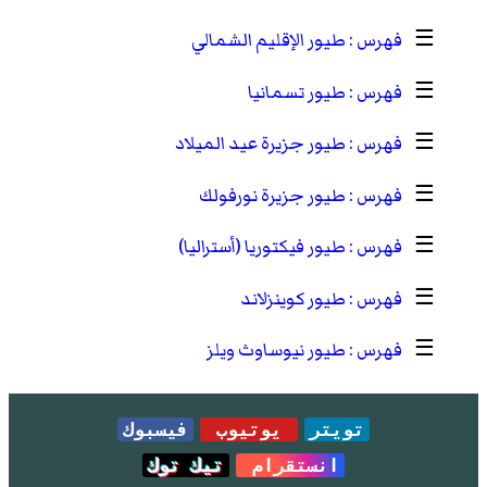
☰
طيور الإقليم الشمالي
☰
طيور تسمانيا
☰
طيور جزيرة عيد الميلاد
☰
طيور جزيرة نورفولك
☰
طيور فيكتوريا (أستراليا)
☰
طيور كوينزلاند
☰
طيور نيوساوث ويلز
تويتر
يوتيوب
فيسبوك
انستقرام
تيك توك