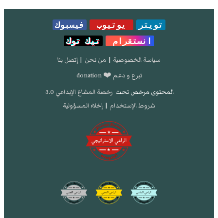
تويتر
يوتيوب
فيسبوك
انستقرام
تيك توك
سياسة الخصوصية
|
من نحن
|
إتصل بنا
تبرع و دعم ❤️ donation
المحتوى مرخص تحت
رخصة المشاع الإبداعي 3.0
شروط الإستخدام
|
إخلاء المسؤولية