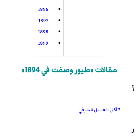
1896
1897
1898
1899
مقالات «طيور وصفت في 1894»
آ
آكل العسل الشرقي
ر