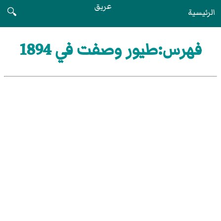
عريق
الرئيسية
🔍
فهرس:طيور وصفت في 1894